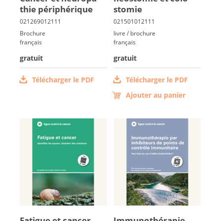
Deutsch
thie pé­ri­phé­rique
sto­mie
Italiano
Brochure
livre / brochure
français
français
gratuit
gratuit
Télécharger le PDF
Télécharger le PDF
Ajouter au panier
Fa­tigue et can­cer
Im­mu­no­thé­ra­pie