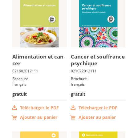
Ali­men­ta­tion et can­
Can­cer et souf­france
cer
psy­chique
Brochure
Brochure
français
français
gratuit
gratuit
Télécharger le PDF
Télécharger le PDF
Ajouter au panier
Ajouter au panier