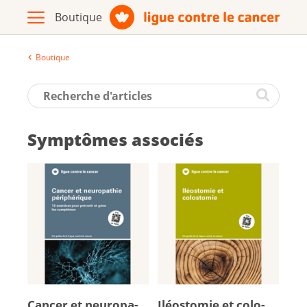
Boutique
Archive
Brochures / matériel d'information
Symptômes associés
Assortiment
Vers le site de la Ligue contre le
cancer
Français
Can­cer et neu­ro­pa­
Iléo­sto­mie et co­lo­