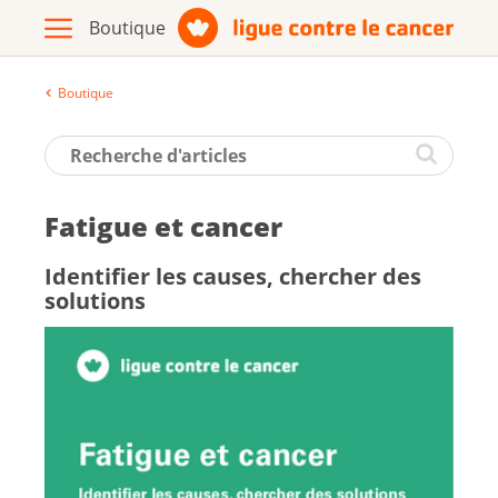
Boutique
Archive
Brochures / matériel d'information
Fa­tigue et can­cer
Assortiment
Iden­ti­fier les causes, cher­cher des
so­lu­tions
Vers le site de la Ligue contre le
cancer
Français