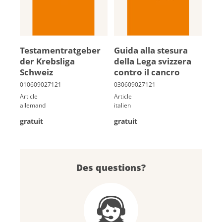
Tes­ta­men­trat­ge­ber
Guida alla ste­sura
der Krebs­li­ga
della Lega svizzera
Schweiz
contro il cancro
Article
Article
allemand
italien
gratuit
gratuit
Des questions?