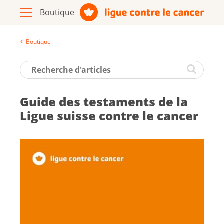
Boutique
Archive
Brochures / matériel d'information
Guide des tes­ta­ments de la
Assortiment
Ligue suisse contre le can­cer
Vers le site de la Ligue contre le
cancer
Français