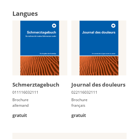
Langues
Schmerz­ta­ge­buch
Jour­nal des dou­leurs
Brochure
Brochure
allemand
français
gratuit
gratuit