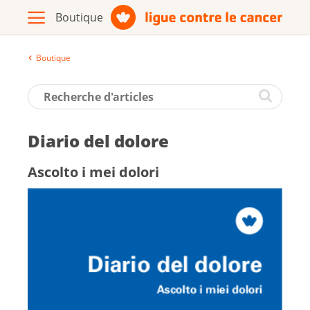
Boutique
Archive
Brochures / matériel d'information
Diario del dolore
Assortiment
Ascolto i mei dolori
Vers le site de la Ligue contre le
cancer
Français