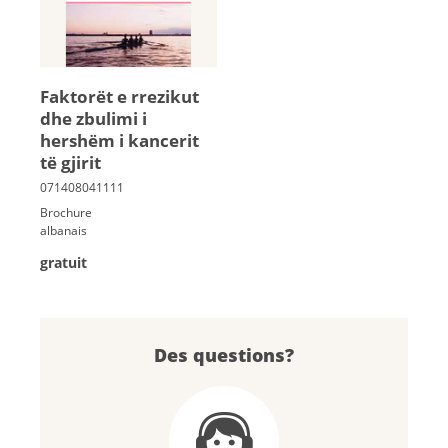
Faktorët e rrezikut
dhe zbulimi i
hershëm i kancerit
të gjirit
Brochure
albanais
gratuit
Des questions?