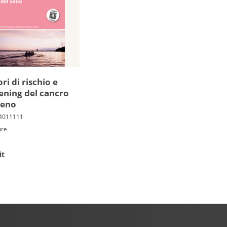
ri di ri­schio e
ening del cancro
seno
ure
it