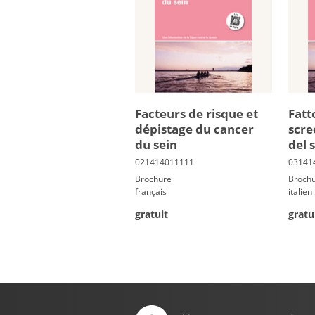
Fac­teurs de risque et
Fatto
dé­pis­tage du can­cer
scre
du sein
del 
Brochure
Broch
français
italien
gratuit
gratu