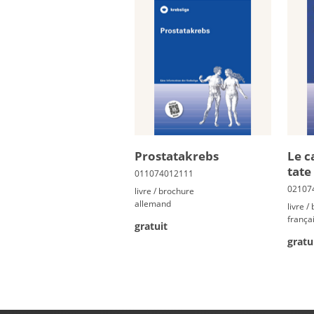
Pro­sta­ta­krebs
Le c
tate
livre / brochure
allemand
livre /
frança
gratuit
gratu