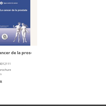
an­cer de la pros­
 brochure
is
it