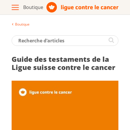
Boutique
Archive
Brochures / matériel d'information
Guide des tes­ta­ments de la
Assortiment
Ligue suisse contre le can­cer
Vers le site de la Ligue contre le
cancer
Français