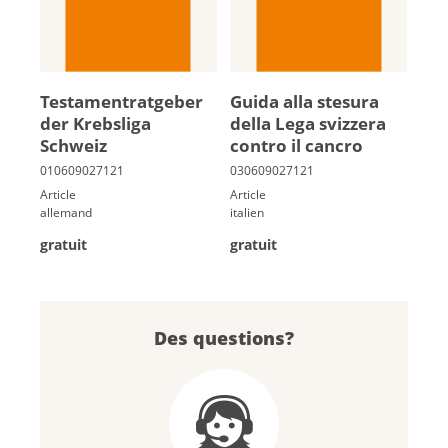
Tes­ta­men­trat­ge­ber
Guida alla ste­sura
der Krebs­li­ga
della Lega svizzera
Schweiz
contro il cancro
Article
Article
allemand
italien
gratuit
gratuit
Des questions?