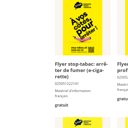
Flyer stop-ta­bac: ar­rê­
Flye
ter de fu­mer (e-ci­ga­
pro­f
rette)
Matéri
frança
Matériel d'information
français
gratu
gratuit