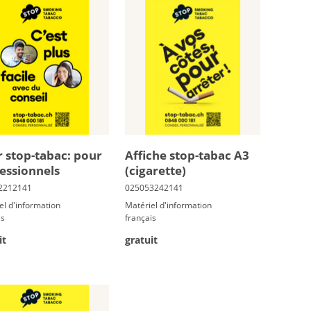
r stop-ta­bac: pour
Af­fiche stop-ta­bac A3
es­sion­nels
(ci­ga­rette)
el d'information
Matériel d'information
is
français
it
gratuit