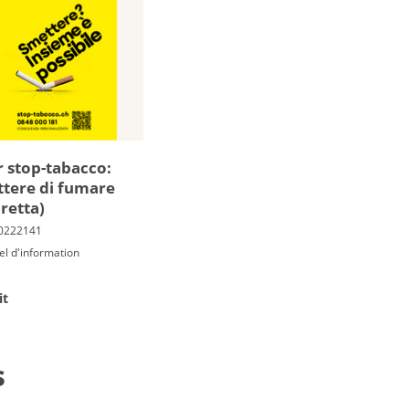
r stop-tabacco:
tere di fumare
aretta)
el d'information
it
s