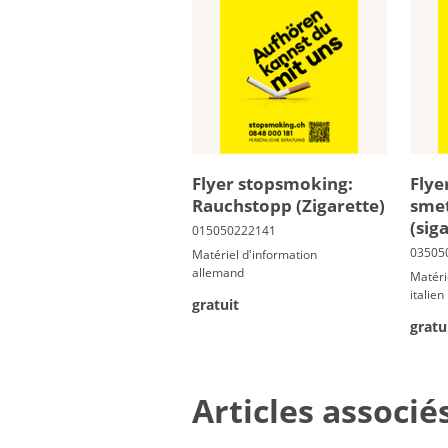
Fly­er stops­mo­king:
Flye
Rauch­stopp (Zi­ga­ret­te)
smet
(sig
Matériel d'information
allemand
Matéri
italien
gratuit
gratu
Articles associé