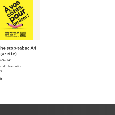
iche stop-ta­bac A4
­ga­rette)
el d'information
is
it