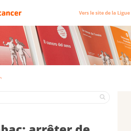
Vers le site de la Ligu
n
bac: ar­rê­ter de