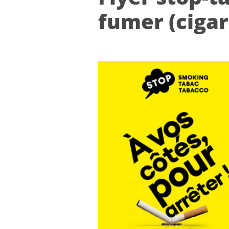
fu­mer (ci­ga­