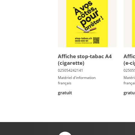
Af­fiche stop-ta­bac A4
Af­f
(ci­ga­rette)
(e-ci
Matériel d'information
Matéri
français
frança
gratuit
gratu