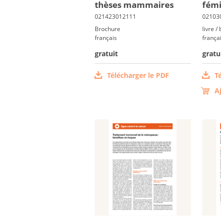
thèses mam­maires
fé­mi
Brochure
livre /
français
frança
gratuit
gratu
Télécharger le PDF
T
A