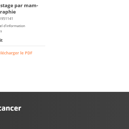
is­tage par mam­
ra­phie
el d'information
is
it
élécharger le PDF