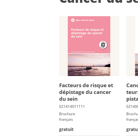
Fac­teurs de risque et
Can­
dé­pis­tage du can­cer
teur
du sein
pis­
Brochure
Broch
français
frança
gratuit
gratu