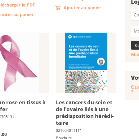
Lo
élécharger le PDF
Ajouter au panier
jouter au panier
Mot
Vo
Que
?
an rose en tis­sus à
Les can­cers du sein et
­fer
de l'ovaire liés à une
pré­dis­po­si­tion hé­ré­di­
taire
.00
Brochure