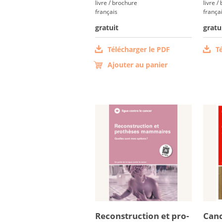
livre / brochure
livre /
français
frança
gratuit
gratu
Télécharger le PDF
T
Ajouter au panier
Re­cons­truc­tion et pro­
Can­