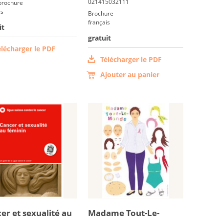
 brochure
is
Brochure
français
it
gratuit
élécharger le PDF
Télécharger le PDF
Ajouter au panier
cer et sexua­lité au
Ma­dame Tout-Le-