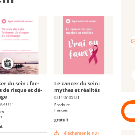
cer du sein : fac­
Le can­cer du sein :
s de risque et dé­
mythes et réa­li­tés
tage
Brochure
français
ure
is
gratuit
it
Télécharger le PDF