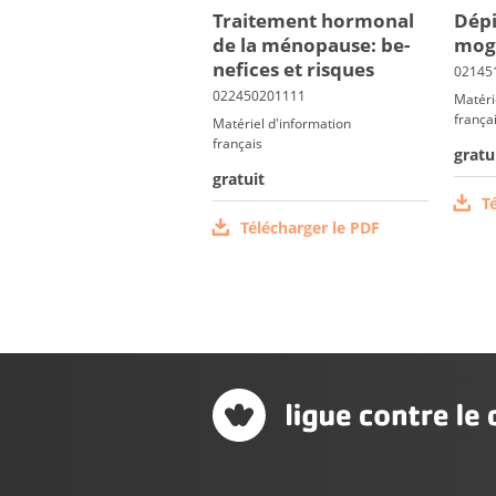
Trai­te­ment hor­mo­nal
Dé­p
de la mé­no­pause: be­
mo­g
ne­fices et risques
Matéri
frança
Matériel d'information
français
gratu
gratuit
T
Télécharger le PDF