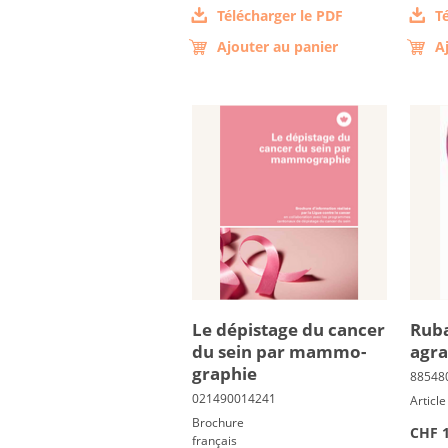
Télécharger le PDF
T
Ajouter au panier
A
Le dé­pis­tage du can­cer
Ru­b
du sein par mam­mo­
agra
gra­phie
Article
Brochure
CHF 1
français